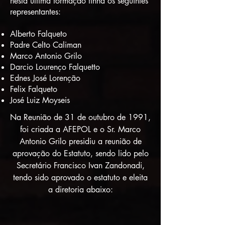
nesta última formação tinha os seguintes
representantes:
Alberto Falqueto
Padre Celto Caliman
Marco Antonio Grilo
Darcio Lourenço Falquetto
Ednes José Lorenção
Felix Falqueto
José Luiz Moyseis
Na Reunião de 31 de outubro de 1991,
foi criada a AFEPOL e o Sr. Marco
Antonio Grilo presidiu a reunião de
aprovação do Estatuto, sendo lido pelo
Secretário Francisco Ivan Zandonadi,
tendo sido aprovado o estatuto e eleita
a diretoria abaixo: