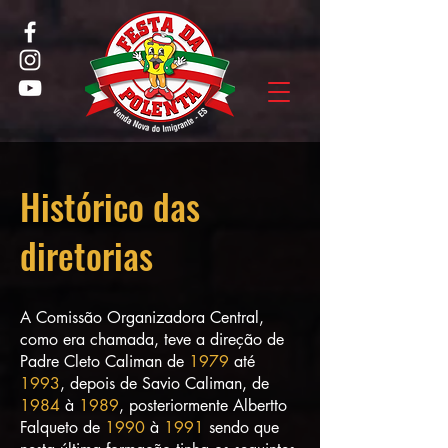
Histórico das
diretorias
A Comissão Organizadora Central,
como era chamada, teve a direção de
Padre Cleto Caliman de
1979
até
1993
, depois de Savio Caliman, de
1984
à
1989
, posteriormente Albertto
Falqueto de
1990
à
1991
sendo que